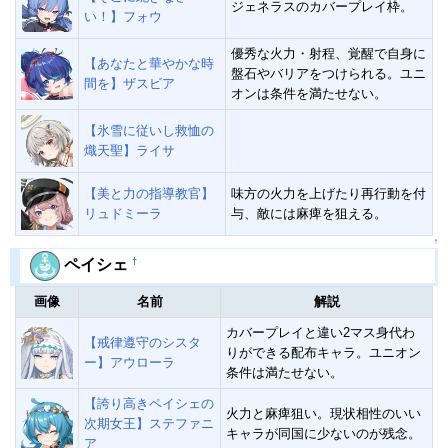
ジェネラスのカバープレイ枠。
い！】フォウ
優秀な火力・射程、覚醒で自身に
【あなたと華やかな時
盤石やバリアをつけられる。ユニ
間を】ザスビア
オンは条件を満たせない。
【氷雪に従いし救恤の
熾天聖】ライサ
【美と力の指導教官】
味方の火力を上げたり再行動を付
リュドミーラ
与、敵には麻痺を狙える。
↑
†
ペイシェ
画像
名前
解説
カバープレイと違い2マス身代わ
【戒律遵守のシスタ
りができる配布キャラ。ユニオン
ー】アウローラ
条件は満たせない。
【誇り高きペイシェの
火力と麻痺狙い。現状相性のいい
次期女王】ステファニ
キャラが同国に少ないのが残念。
ア