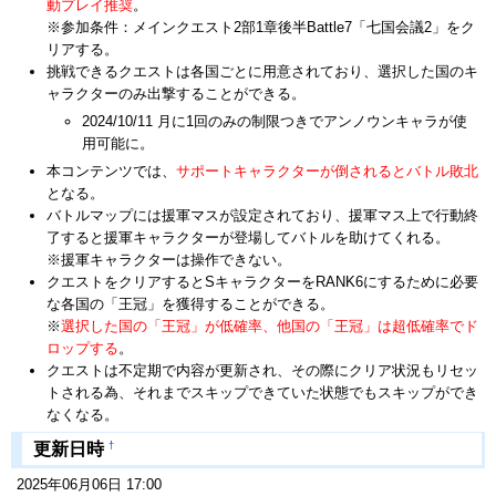
動プレイ推奨
。
※参加条件：メインクエスト2部1章後半Battle7「七国会議2」をク
リアする。
挑戦できるクエストは各国ごとに用意されており、選択した国のキ
ャラクターのみ出撃することができる。
2024/10/11 月に1回のみの制限つきでアンノウンキャラが使
用可能に。
本コンテンツでは、
サポートキャラクターが倒されるとバトル敗北
となる。
バトルマップには援軍マスが設定されており、援軍マス上で行動終
了すると援軍キャラクターが登場してバトルを助けてくれる。
※援軍キャラクターは操作できない。
クエストをクリアするとSキャラクターをRANK6にするために必要
な各国の「王冠」を獲得することができる。
※
選択した国の「王冠」が低確率、他国の「王冠」は超低確率でド
ロップする
。
クエストは不定期で内容が更新され、その際にクリア状況もリセッ
トされる為、それまでスキップできていた状態でもスキップができ
なくなる。
†
更新日時
2025年06月06日 17:00