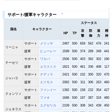
↑
†
サポート/援軍キャラクター
ステータス
国名
キャラクター
攻
防
速
精
HP
TP
撃
御
力
神
サポート
メリッサ
2487
500
659
562
476
241
リーニャ
援軍
ヒューレー
1599
500
374
289
349
441
サポート
ワカバ
2506
500
403
392
302
180
テーセツ
援軍
エラストス
1821
500
461
336
408
117
サポート
ナディラ
2421
500
102
300
320
470
ジャハラ
援軍
エリモス
2082
500
311
306
263
460
サポート
ファンイー
1392
500
158
232
354
427
クォンツィ
援軍
ファオ
1686
500
187
387
324
480
サポート
エグゼリカ
2109
500
308
343
439
450
ジェネラス