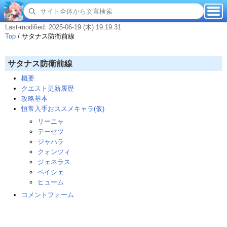
Last-modified: 2025-06-19 (木) 19:19:31
Top
/
サタナス防衛前線
サタナス防衛前線
概要
クエスト更新履歴
攻略基本
恒常入手おススメキャラ(仮)
リーニャ
テーセツ
ジャハラ
クォンツィ
ジェネラス
ペイシェ
ヒューム
コメントフォーム