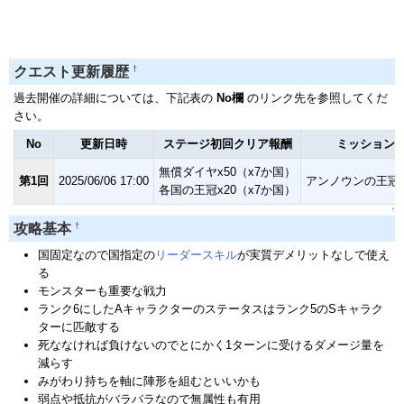
†
クエスト更新履歴
過去開催の詳細については、下記表の
No欄
のリンク先を参照してくだ
さい。
No
更新日時
ステージ初回クリア報酬
ミッション
無償ダイヤx50（x7か国）
第1回
2025/06/06 17:00
アンノウンの王冠x
各国の王冠x20（x7か国）
↑
†
攻略基本
国固定なので国指定の
リーダースキル
が実質デメリットなしで使え
る
モンスターも重要な戦力
ランク6にしたAキャラクターのステータスはランク5のSキャラク
ターに匹敵する
死ななければ負けないのでとにかく1ターンに受けるダメージ量を
減らす
みがわり持ちを軸に陣形を組むといいかも
弱点や抵抗がバラバラなので無属性も有用