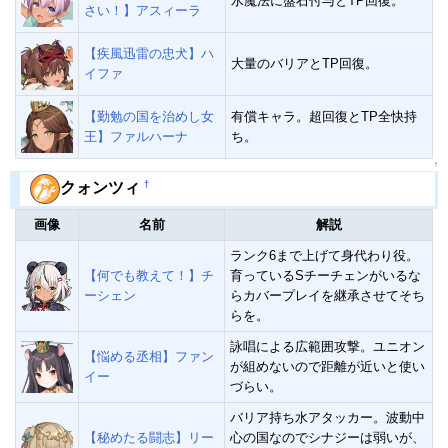
水魔法に盤石付与とTP回復。
さい！】アスィーラ
【疾風迅雷の忠犬】ハ
大量のバリアとTP回復。
イファ
【勤勉の国を治めし女
有償キャラ。超回復とTP全快持
王】ファルハーナ
ち。
↑
†
クォンツィ
画像
名前
解説
ランク6まで上げて身代わり役。
【何でも教えて！】チ
育っているSチーチェンがいるな
ーシェン
らカバープレイを継承させてそち
らを。
詠唱による広範囲攻撃。ユニオン
【悩める丞相】ファン
が組めないので距離が近いと使い
イー
づらい。
バリア持ち水アタッカー。波動中
【秘めたる闘志】リー
心の国なのでシナジーは弱いが、