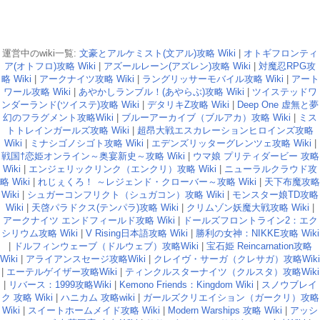
運営中のwiki一覧:
文豪とアルケミスト(文アル)攻略 Wiki
|
オトギフロンティ
ア(オトフロ)攻略 Wiki
|
アズールレーン(アズレン)攻略 Wiki
|
対魔忍RPG攻
略 Wiki
|
アークナイツ攻略 Wiki
|
ラングリッサーモバイル攻略 Wiki
|
アート
ワール攻略 Wiki
|
あやかしランブル！(あやらぶ)攻略 Wiki
|
ツイステッドワ
ンダーランド(ツイステ)攻略 Wiki
|
デタリキZ攻略 Wiki
|
Deep One 虚無と夢
幻のフラグメント攻略Wiki
|
ブルーアーカイブ（ブルアカ）攻略 Wiki
|
ミス
トトレインガールズ攻略 Wiki
|
超昂大戦エスカレーションヒロインズ攻略
Wiki
|
ミナシゴノシゴト攻略 Wiki
|
エデンズリッターグレンツェ攻略 Wiki
|
戦国†恋姫オンライン～奥宴新史～攻略 Wiki
|
ウマ娘 プリティダービー 攻略
Wiki
|
エンジェリックリンク（エンクリ）攻略 Wiki
|
ニューラルクラウド攻
略 Wiki
|
れじぇくろ！ ～レジェンド・クローバー～攻略 Wiki
|
天下布魔攻略
Wiki
|
シュガーコンフリクト（シュガコン）攻略 Wiki
|
モンスター娘TD攻略
Wiki
|
天啓パラドクス(テンパラ)攻略 Wiki
|
クリムゾン妖魔大戦攻略 Wiki
|
アークナイツ エンドフィールド攻略 Wiki
|
ドールズフロントライン2：エク
シリウム攻略 Wiki
|
V Rising日本語攻略 Wiki
|
勝利の女神：NIKKE攻略 Wiki
|
ドルフィンウェーブ（ドルウェブ）攻略Wiki
|
宝石姫 Reincarnation攻略
Wiki
|
アライアンスセージ攻略Wiki
|
クレイヴ・サーガ（クレサガ）攻略Wiki
|
エーテルゲイザー攻略Wiki
|
ティンクルスターナイツ（クルスタ）攻略Wiki
|
リバース：1999攻略Wiki
|
Kemono Friends：Kingdom Wiki
|
スノウブレイ
ク 攻略 Wiki
|
ハニカム 攻略wiki
|
ガールズクリエイション（ガークリ）攻略
Wiki
|
スイートホームメイド攻略 Wiki
|
Modern Warships 攻略 Wiki
|
アッシ