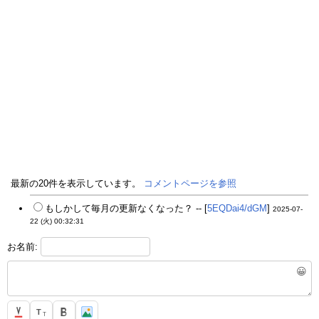
最新の20件を表示しています。
コメントページを参照
もしかして毎月の更新なくなった？ -- [
5EQDai4/dGM
]
2025-07-
22 (火) 00:32:31
お名前:
😀
T
T