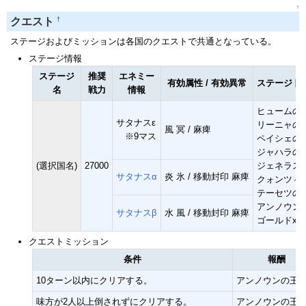
↑
†
クエスト
ステージおよびミッションは各国のクエストで共通となっている。
ステージ情報
ステージ
推奨
エネミー
有効属性 / 有効異常
ステージド
名
戦力
情報
ヒュームの
サタナスε
リーニャの
風 冥 / 麻痺
※9マス
ペイシェの
ジャハラの
(選択国名)
27000
ジェネラス
サタナスα
炎 氷 / 移動封印 麻痺
クォンツィ
テーセツの
アンノウン
サタナスβ
水 風 / 移動封印 麻痺
ゴールドx8
クエストミッション
条件
報酬
10ターン以内にクリアする。
アンノウンの王冠
味方が2人以上倒されずにクリアする。
アンノウンの王冠