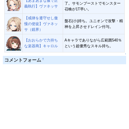
【あまあまな服で正
了。サモンブーストでモンスター
義執行】ヴァネッサ
召喚が1T早い。
【戒律を遵守せし傲
盤石(小)持ち。ユニオンで攻撃・精
慢の使徒】ヴァネッ
神を上昇させドレイン付与。
サ（鏡界）
【おおらかで力持ち
Aキャラでありながら広範囲540％
な楽器商】キャロル
という超優秀なスキル持ち。
↑
†
コメントフォーム