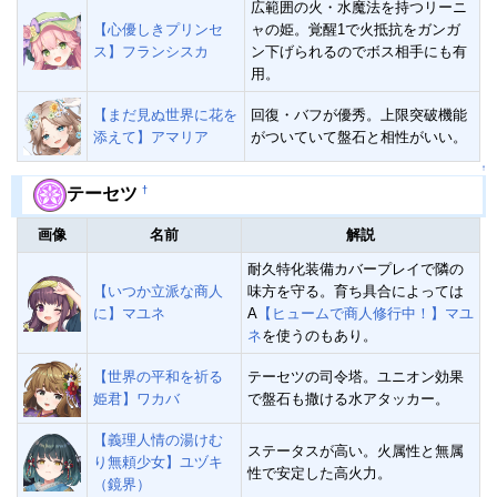
広範囲の火・水魔法を持つリーニ
【心優しきプリンセ
ャの姫。覚醒1で火抵抗をガンガ
ス】フランシスカ
ン下げられるのでボス相手にも有
用。
【まだ見ぬ世界に花を
回復・バフが優秀。上限突破機能
添えて】アマリア
がついていて盤石と相性がいい。
↑
†
テーセツ
画像
名前
解説
耐久特化装備カバープレイで隣の
【いつか立派な商人
味方を守る。育ち具合によっては
に】マユネ
A
【ヒュームで商人修行中！】マユ
ネ
を使うのもあり。
【世界の平和を祈る
テーセツの司令塔。ユニオン効果
姫君】ワカバ
で盤石も撒ける水アタッカー。
【義理人情の湯けむ
ステータスが高い。火属性と無属
り無頼少女】ユヅキ
性で安定した高火力。
（鏡界）