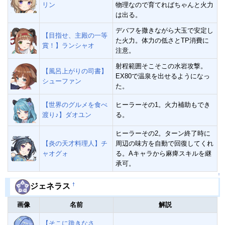
リン
物理なので育てればちゃんと火力
は出る。
デバフを撒きながら大玉で安定し
【目指せ、主殿の一等
た火力。体力の低さとTP消費に
賞！】ランシャオ
注意。
射程範囲そこそこの水岩攻撃。
【風呂上がりの司書】
EX80で温泉を出せるようになっ
シューファン
た。
【世界のグルメを食べ
ヒーラーその1。火力補助もでき
渡り♪】ダオユン
る。
ヒーラーその2。ターン終了時に
【炎の天才料理人】チ
周辺の味方を自動で回復してくれ
ャオグォ
る。Aキャラから麻痺スキルを継
承可。
↑
†
ジェネラス
画像
名前
解説
【そこに跪きなさ