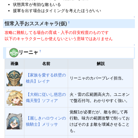
状態異常が有効な敵もいる
援軍を出す場合はタイミングを考えたほうがいい
↑
†
恒常入手おススメキャラ(仮)
攻略に難航してる場合の育成・入手の目安程度のものです
以下のキャラクターしか使えないという意味ではありません
↑
†
リーニャ
画像
名前
解説
【家族を愛する鉄壁の
リーニャのカバープレイ担当。
槍兵】レイナ
【大樹に従いし慈悲の
火・雷の広範囲高火力。ユニオン
熾天聖】ソフィア
で盤石付与。わかりやすく強い。
覚醒1が必要だが、敵を倒して再
【麗しきハロウィンの
行動。味方の範囲攻撃で削ってお
狼騎士】メリッサ
けばそのまま敵を壊滅させること
も。