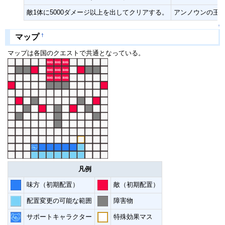
敵1体に5000ダメージ以上を出してクリアする。
アンノウンの王冠
↑
†
マップ
マップは各国のクエストで共通となっている。
凡例
味方（初期配置）
敵（初期配置）
配置変更の可能な範囲
障害物
サポートキャラクター
特殊効果マス