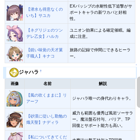
EXパッシブの水耐性低下追撃がサ
【潜水も得意なくの
ポートキャラの新ワカバと好相
いち】サユカ
性。
【ネグリジェのツン
ユニオン効果による確定催眠。編
デレ乙女】ハルカ
成に注意。
【鋭い味覚の天才菓
旅路の記録で仲間にできるヒーラ
子職人】キナコ
ー。
↑
†
ジャハラ
画像
名前
解説
【風の吹くままに】リ
ジャハラ唯一の身代わりキャラ。
アーフ
威力も範囲も優秀ば風岩ソーサラ
【砂漠に従いし勤勉の
ー。魔法盤石付与、バリア、TP
熾天聖】ナディラ
回復とサポート能力も高い。
【私についてきてくだ