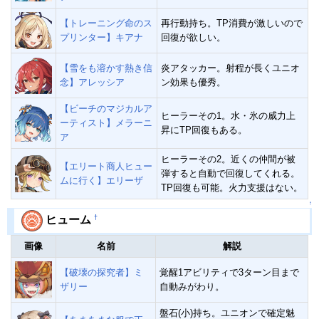
【トレーニング命のス
再行動持ち。TP消費が激しいので
プリンター】キアナ
回復が欲しい。
【雪をも溶かす熱き信
炎アタッカー。射程が長くユニオ
念】アレッシア
ン効果も優秀。
【ビーチのマジカルア
ヒーラーその1。水・氷の威力上
ーティスト】メラーニ
昇にTP回復もある。
ア
ヒーラーその2。近くの仲間が被
【エリート商人ヒュー
弾すると自動で回復してくれる。
ムに行く】エリーザ
TP回復も可能。火力支援はない。
↑
†
ヒューム
画像
名前
解説
【破壊の探究者】ミ
覚醒1アビリティで3ターン目まで
ザリー
自動みがわり。
盤石(小)持ち。ユニオンで確定魅