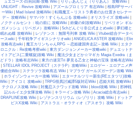
ュエコーズ-白荊回廊-攻略 Wiki
|
りりぃあんじぇ（りりあん） 攻略Wiki
|
UNLIGHT：Revive 攻略Wiki
|
アズールプロミリア 有志Wiki
|
桜島RPサーバ
ーWiki
|
Mad Island 攻略Wiki
|
転職魔王～リストラ勇者のお仕置きセレナー
デ～ 攻略Wiki
|
サマバケ！すくらんぶる 攻略wiki
|
オリスライズ 攻略wiki
|
ノクティルセント：暁の前に 攻略Wiki
|
鈴蘭の剣攻略Wiki
|
リベリオン ギル
ガメッシュ（リベガメ）攻略Wiki
|
5chどんぐり非公式まとめwiki
|
夢幻楼と
眠れぬ蝶 攻略Wiki
|
レゾナンス：無限号列車 攻略 Wiki
|
Vtuber総合データベ
ースwiki
|
千年戦争アイギスシナリオwiki
|
ANGELICA ASTER 攻略Wiki
|
Elin
攻略有志wiki
|
魔王カリンちゃんRPG ～恋姫建国奔走記～攻略 Wiki
|
エタク
ロニクル：Re攻略考察wiki
|
東方ダンジョンメーカー攻略wiki
|
デュエットナ
イトアビス(二重螺旋)攻略 Wiki
|
魔法少女まどか☆マギカ Magia Exedra（ま
どドラ）攻略有志Wiki
|
東方の迷宮Tri 夢見る乙女と神秘の宝珠 攻略有志Wiki
|
STELLAR IDOL PROJECT（ステラP）攻略Wiki
|
エロゲー・エロアニメ声
優総合Wiki
|
ステラソラ攻略有志 Wiki
|
マブラヴ ガールズガーデン攻略 Wiki
|
ホライゾンウォーカー攻略 Wiki
|
エターナルツリー新生(REエタツリ)攻略
Wiki
|
アイコミ 攻略wiki
|
TRPG怪異討滅譚5版対応Wiki
|
恋姫大戦 攻略Wiki
|
テクロノス攻略 Wiki
|
対魔忍スクワッド攻略 Wiki
|
bloxd攻略 Wiki
|
邪神戦
記ルルイエ少女隊攻略 Wiki
|
キラーイン攻略 Wiki
|
Acacia総合有志wiki
|
DRAPLINE攻略 Wiki
|
レゾナンスリリウム（レゾリリ）攻略 Wiki
|
ドットア
ビスX攻略 Wiki
|
アストラエ・オラティオ（アスオラ）攻略 Wiki