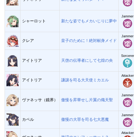
Jammer
シャーロット
新たな姿でもメカいじりに夢中
Jammer
クレア
皇子のために！絶対献身メイド
Sorcerer
アイトリア
天啓の伝導者にして七煌の央
Attacker
アイトリア
謙譲を司る大天使ミカエル
Jammer
ヴァネッサ（鏡界）
傲慢を昇華せし片翼の熾天聖
Jammer
カペル
傲慢の大罪を司る七大悪魔
Attacker