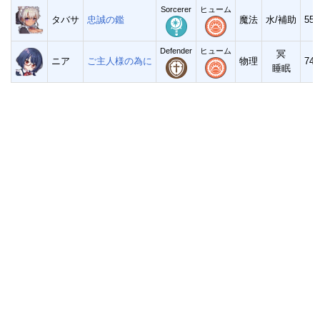
Sorcerer
ヒューム
タバサ
忠誠の鑑
魔法
水/補助
556
Defender
ヒューム
冥
ニア
ご主人様の為に
物理
747
睡眠