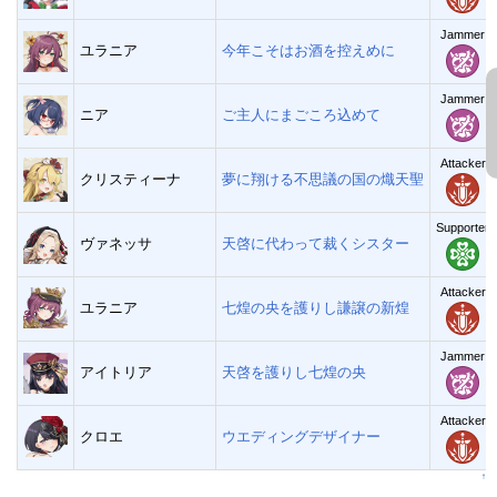
Jammer
ユラニア
今年こそはお酒を控えめに
Jammer
ニア
ご主人にまごころ込めて
Attacker
クリスティーナ
夢に翔ける不思議の国の熾天聖
Supporter
ヴァネッサ
天啓に代わって裁くシスター
Attacker
ユラニア
七煌の央を護りし謙譲の新煌
Jammer
アイトリア
天啓を護りし七煌の央
Attacker
クロエ
ウエディングデザイナー
↑