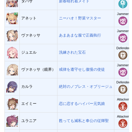
タバサ
新春晴れ着メイド
Jammer
アネット
ニーハオ！野菜マスター
Jammer
ヴァネッサ
あまあまな服で正義執行
Defender
ジュエル
洗練された宝石
Jammer
ヴァネッサ（鏡界）
戒律を遵守せし傲慢の使徒
Defender
カルラ
絶対のノブレス・オブリージュ
Attacker
エイミー
恋に恋するハイパー元気娘
Attacker
ユラニア
甦っても滅私と奉公の従輝聖