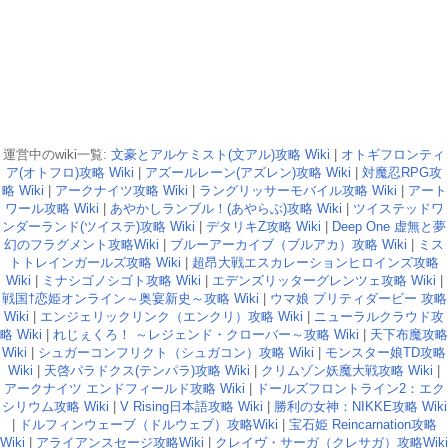
運営中のwiki一覧:
文豪とアルケミスト(文アル)攻略 Wiki
|
オトギフロンティ
ア(オトフロ)攻略 Wiki
|
アズールレーン(アズレン)攻略 Wiki
|
対魔忍RPG攻
略 Wiki
|
アークナイツ攻略 Wiki
|
ラングリッサーモバイル攻略 Wiki
|
アート
ワール攻略 Wiki
|
あやかしランブル！(あやらぶ)攻略 Wiki
|
ツイステッドワ
ンダーランド(ツイステ)攻略 Wiki
|
デタリキZ攻略 Wiki
|
Deep One 虚無と夢
幻のフラグメント攻略Wiki
|
ブルーアーカイブ（ブルアカ）攻略 Wiki
|
ミス
トトレインガールズ攻略 Wiki
|
超昂大戦エスカレーションヒロインズ攻略
Wiki
|
ミナシゴノシゴト攻略 Wiki
|
エデンズリッターグレンツェ攻略 Wiki
|
戦国†恋姫オンライン～奥宴新史～攻略 Wiki
|
ウマ娘 プリティダービー 攻略
Wiki
|
エンジェリックリンク（エンクリ）攻略 Wiki
|
ニューラルクラウド攻
略 Wiki
|
れじぇくろ！ ～レジェンド・クローバー～攻略 Wiki
|
天下布魔攻略
Wiki
|
シュガーコンフリクト（シュガコン）攻略 Wiki
|
モンスター娘TD攻略
Wiki
|
天啓パラドクス(テンパラ)攻略 Wiki
|
クリムゾン妖魔大戦攻略 Wiki
|
アークナイツ エンドフィールド攻略 Wiki
|
ドールズフロントライン2：エク
シリウム攻略 Wiki
|
V Rising日本語攻略 Wiki
|
勝利の女神：NIKKE攻略 Wiki
|
ドルフィンウェーブ（ドルウェブ）攻略Wiki
|
宝石姫 Reincarnation攻略
Wiki
|
アライアンスセージ攻略Wiki
|
クレイヴ・サーガ（クレサガ）攻略Wiki