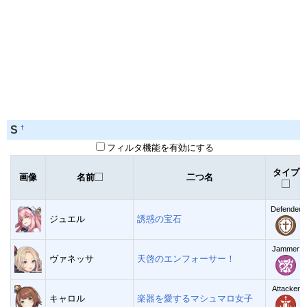
†
S
フィルタ機能を有効にする
タイプ
画像
名前
二つ名
Defender
ジュエル
誘惑の宝石
Jammer
ヴァネッサ
天啓のエンフォーサー！
Attacker
キャロル
楽器を愛するマシュマロ女子