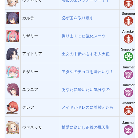
ヴァネッサ
海辺のエンフォーサー！？
Sorcerer
カルラ
必ず国を取り戻す
Attacker
ミザリー
拘りまくった強化スーツ
Supporter
アイトリア
巫女の手伝いもする大天使
Jammer
ミザリー
アタシのチョコを味わいな！
Jammer
ユラニア
あなたに酔いたい気分なの
Attacker
クレア
メイドがドレスに着替えたら
Jammer
ヴァネッサ
博愛に従いし正義の熾天聖