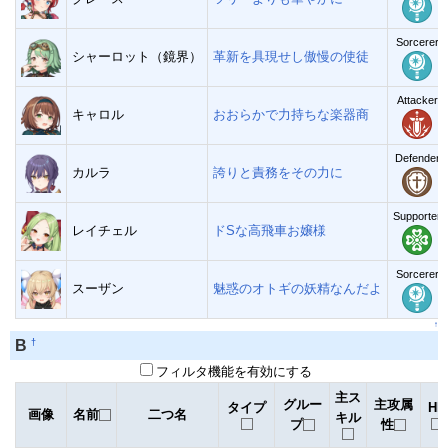
Sorcerer
シャーロット（鏡界）
革新を具現せし傲慢の使徒
Attacker
キャロル
おおらかで力持ちな楽器商
Defender
カルラ
誇りと責務をその力に
Supporter
レイチェル
ドSな高飛車お嬢様
Sorcerer
スーザン
魅惑のオトギの妖精なんだよ
↑
†
B
フィルタ機能を有効にする
主ス
グルー
主攻属
タイプ
HP
画像
名前
二つ名
キル
プ
性