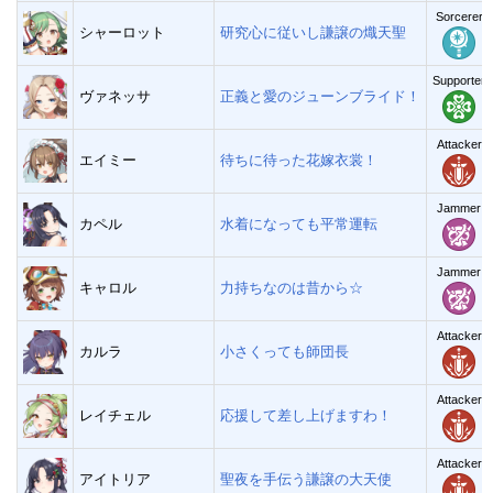
Sorcerer
シャーロット
研究心に従いし謙譲の熾天聖
Supporter
ヴァネッサ
正義と愛のジューンブライド！
Attacker
エイミー
待ちに待った花嫁衣裳！
Jammer
カペル
水着になっても平常運転
Jammer
キャロル
力持ちなのは昔から☆
Attacker
カルラ
小さくっても師団長
Attacker
レイチェル
応援して差し上げますわ！
Attacker
アイトリア
聖夜を手伝う謙譲の大天使