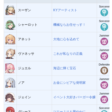
Sorcerer
スーザン
KYアーティスト
Sorcerer
シャーロット
機械ならお任せっす！
Jammer
アネット
大地に心を込めて
Jammer
ヴァネッサ
これが私なりの正義
Defender
ジュエル
海辺に輝く宝石
Jammer
ノア
お金にシビアな発明家
Jammer
ジェイン
イベント大好きバーガー令嬢
Sorcerer
グレース
ツリーよりも華やかに