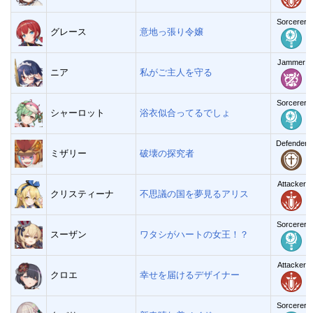
Sorcerer
グレース
意地っ張り令嬢
Jammer
ニア
私がご主人を守る
Sorcerer
シャーロット
浴衣似合ってるでしょ
Defender
ミザリー
破壊の探究者
Attacker
クリスティーナ
不思議の国を夢見るアリス
Sorcerer
スーザン
ワタシがハートの女王！？
Attacker
クロエ
幸せを届けるデザイナー
Sorcerer