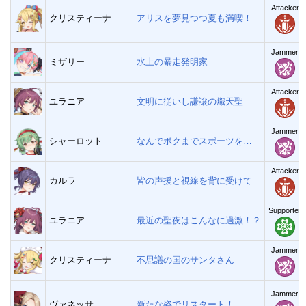
Attacker
クリスティーナ
アリスを夢見つつ夏も満喫！
Jammer
ミザリー
水上の暴走発明家
Attacker
ユラニア
文明に従いし謙譲の熾天聖
Jammer
シャーロット
なんでボクまでスポーツを…
Attacker
カルラ
皆の声援と視線を背に受けて
Supporter
ユラニア
最近の聖夜はこんなに過激！？
Jammer
クリスティーナ
不思議の国のサンタさん
Jammer
ヴァネッサ
新たな姿でリスタート！