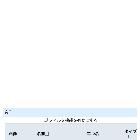
†
A
フィルタ機能を有効にする
タイプ
画像
名前
二つ名