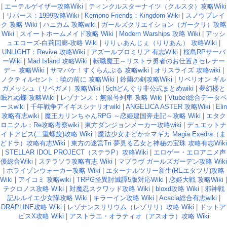
|
エーテルゲイザー攻略Wiki
|
ティンクルスターナイツ（クルスタ）攻略Wiki
|
リバース：1999攻略Wiki
|
Kemono Friends：Kingdom Wiki
|
スノウブレイ
ク 攻略 Wiki
|
ハニカム 攻略wiki
|
ガールズクリエイション（ガークリ）攻略
Wiki
|
スイートホームメイド攻略 Wiki
|
Modern Warships 攻略 Wiki
|
アッシ
ュエコーズ-白荊回廊-攻略 Wiki
|
りりぃあんじぇ（りりあん） 攻略Wiki
|
UNLIGHT：Revive 攻略Wiki
|
アズールプロミリア 有志Wiki
|
桜島RPサーバ
ーWiki
|
Mad Island 攻略Wiki
|
転職魔王～リストラ勇者のお仕置きセレナー
デ～ 攻略Wiki
|
サマバケ！すくらんぶる 攻略wiki
|
オリスライズ 攻略wiki
|
ノクティルセント：暁の前に 攻略Wiki
|
鈴蘭の剣攻略Wiki
|
リベリオン ギル
ガメッシュ（リベガメ）攻略Wiki
|
5chどんぐり非公式まとめwiki
|
夢幻楼と
眠れぬ蝶 攻略Wiki
|
レゾナンス：無限号列車 攻略 Wiki
|
Vtuber総合データベ
ースwiki
|
千年戦争アイギスシナリオwiki
|
ANGELICA ASTER 攻略Wiki
|
Elin
攻略有志wiki
|
魔王カリンちゃんRPG ～恋姫建国奔走記～攻略 Wiki
|
エタク
ロニクル：Re攻略考察wiki
|
東方ダンジョンメーカー攻略wiki
|
デュエットナ
イトアビス(二重螺旋)攻略 Wiki
|
魔法少女まどか☆マギカ Magia Exedra（ま
どドラ）攻略有志Wiki
|
東方の迷宮Tri 夢見る乙女と神秘の宝珠 攻略有志Wiki
|
STELLAR IDOL PROJECT（ステラP）攻略Wiki
|
エロゲー・エロアニメ声
優総合Wiki
|
ステラソラ攻略有志 Wiki
|
マブラヴ ガールズガーデン攻略 Wiki
|
ホライゾンウォーカー攻略 Wiki
|
エターナルツリー新生(REエタツリ)攻略
Wiki
|
アイコミ 攻略wiki
|
TRPG怪異討滅譚5版対応Wiki
|
恋姫大戦 攻略Wiki
|
テクロノス攻略 Wiki
|
対魔忍スクワッド攻略 Wiki
|
bloxd攻略 Wiki
|
邪神戦
記ルルイエ少女隊攻略 Wiki
|
キラーイン攻略 Wiki
|
Acacia総合有志wiki
|
DRAPLINE攻略 Wiki
|
レゾナンスリリウム（レゾリリ）攻略 Wiki
|
ドットア
ビスX攻略 Wiki
|
アストラエ・オラティオ（アスオラ）攻略 Wiki